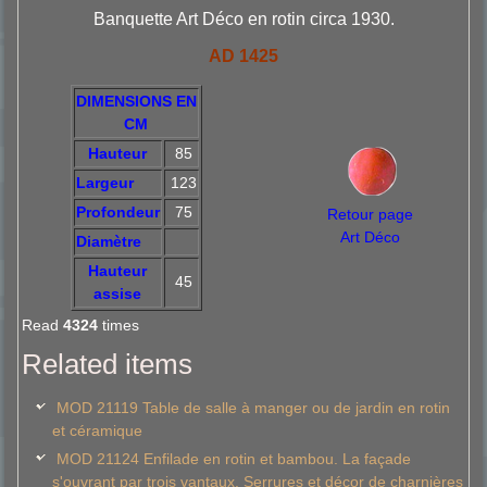
Banquette Art Déco en rotin circa 1930.
AD 1425
DIMENSIONS EN
CM
Hauteur
85
Largeur
123
Profondeur
75
Retour page
Art Déco
Diamètre
Hauteur
45
assise
Read
4324
times
Related items
MOD 21119 Table de salle à manger ou de jardin en rotin
et céramique
MOD 21124 Enfilade en rotin et bambou. La façade
s'ouvrant par trois vantaux. Serrures et décor de charnières