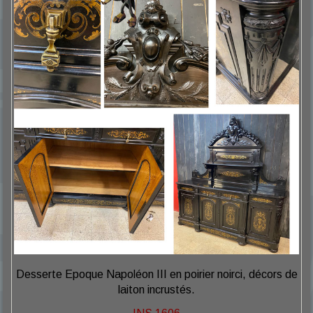
Desserte Epoque Napoléon III en poirier noirci, décors de
laiton incrustés.