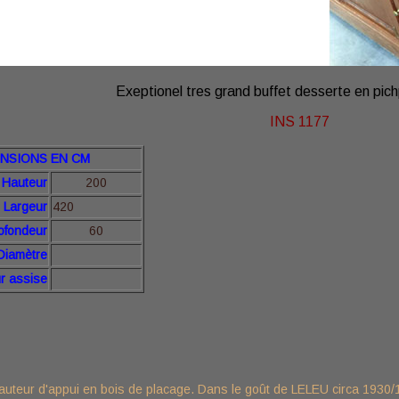
Exeptionel tres grand buffet desserte en pich
INS 1177
NSIONS EN CM
teur
200
Largeur
420
ofondeur
60
Diamètre
r
assise
hauteur d'appui en bois de placage. Dans le goût de LELEU circa 1930