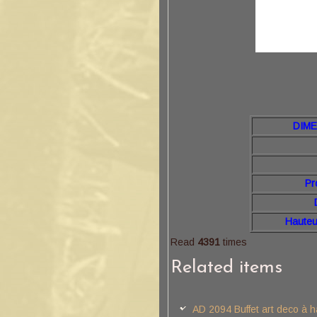
DIME
Hau
Pr
Hauteu
Read
4391
times
Related items
AD 2094 Buffet art deco à 