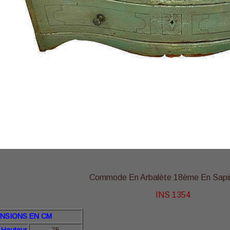
Commode En Arbalète 18ème En Sapi
INS 1354
NSIONS EN CM