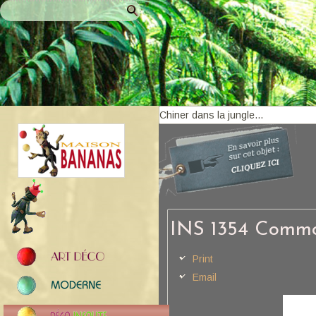
INS 1354 Commo
Print
Email