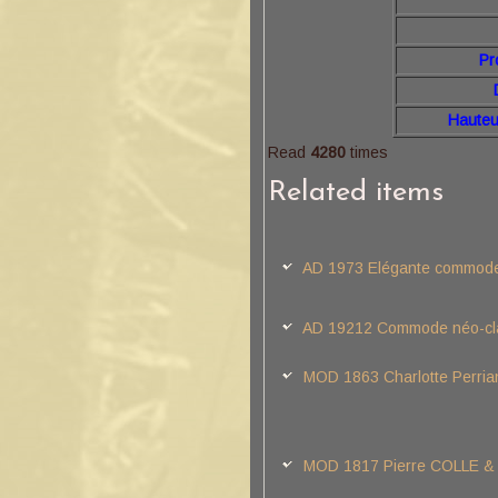
Hau
Pr
Hauteu
Read
4280
times
Related items
AD 1973 Elégante commode 
AD 19212 Commode néo-cla
MOD 1863 Charlotte Perria
MOD 1817 Pierre COLLE 