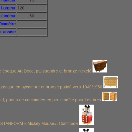
teur
75
Largeur
120
ofondeur
60
Diamètre
r
assise
époque Art Deco, palissandre et bronze nickelé
ssique en sycomore et bronze patiné vers 1940/1950
nd, paires de commodes en pin, modèle pour Les Arcs
& STARFORM « Mickey Mouse». Commode