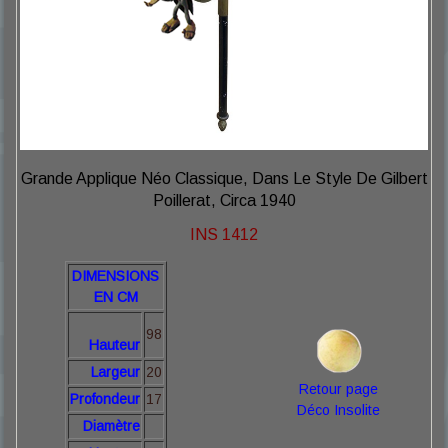
Grande Applique Néo Classique, Dans Le Style De Gilbert
Poillerat, Circa 1940
INS 1412
DIMENSIONS
EN CM
98
Hauteur
Largeur
20
Retour page
Profondeur
17
Déco Insolite
Diamètre