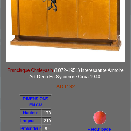
Francisque Chaleyssin
(1872-1951) interessante Armoire
Art Deco En Sycomore Circa 1940.
AD 1182
DIMENSIONS
EN CM
Hauteur
178
Largeur
210
Profondeur
99
Retour page