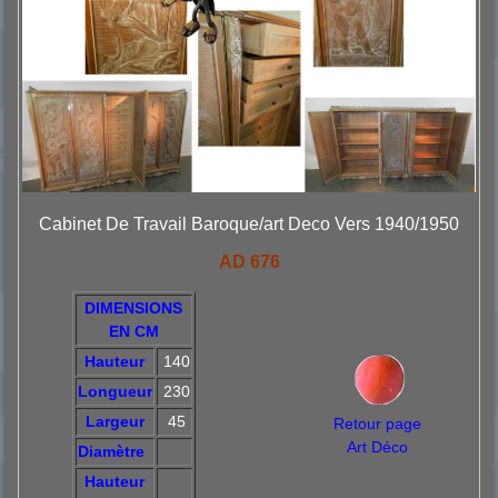
Cabinet De Travail Baroque/art Deco Vers 1940/1950
AD 676
DIMENSIONS
EN CM
Hauteur
140
Longueur
230
Largeur
45
Retour page
Art Déco
Diamètre
Hauteur