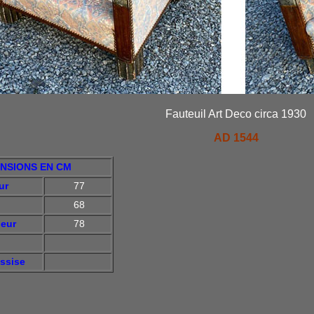
Fauteuil Art Deco circa 1930
AD 1544
NSIONS EN CM
ur
77
68
eur
78
ssise