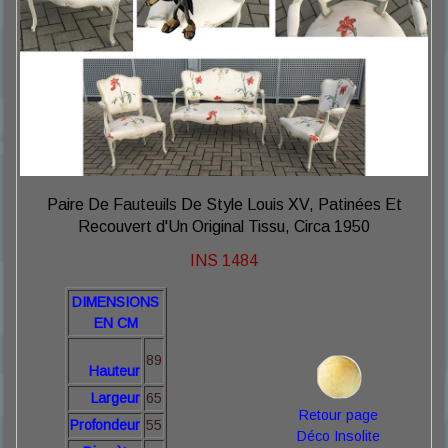
Paire De Fauteuils De Style Louis XV, Patinées Et
Recouvert d'Un Original Tissu, Circa 1950
INS 1484
DIMENSIONS
EN CM
89
Hauteur
Largeur
65
Retour page
Profondeur
55
Déco Insolite